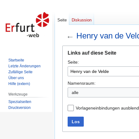
Seite
Diskussion
←
Henry van de Vel
Zur
Zur
Links auf diese Seite
Navigation
Suche
Startseite
Seite:
springen
springen
Letzte Änderungen
Zufällige Seite
Über uns
Namensraum:
Hilfe (extern)
alle
Werkzeuge
Spezialseiten
Druckversion
Vorlageneinbindungen ausblen
Los