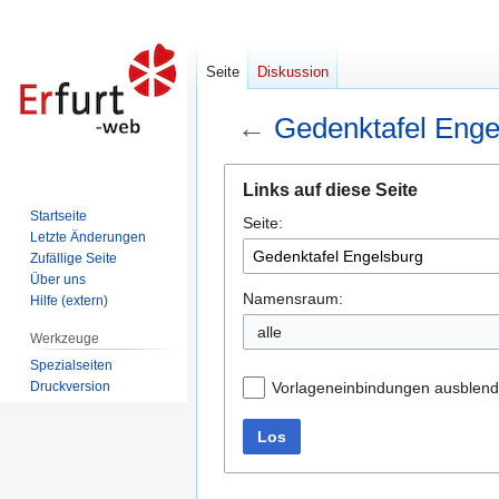
Seite
Diskussion
←
Gedenktafel Enge
Zur
Zur
Links auf diese Seite
Navigation
Suche
Startseite
Seite:
springen
springen
Letzte Änderungen
Zufällige Seite
Über uns
Namensraum:
Hilfe (extern)
alle
Werkzeuge
Spezialseiten
Druckversion
Vorlageneinbindungen ausblen
Los