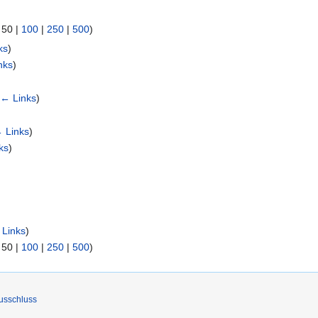
|
50
|
100
|
250
|
500
)
ks
)
nks
)
(
← Links
)
 Links
)
ks
)
Links
)
|
50
|
100
|
250
|
500
)
usschluss