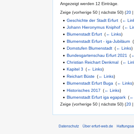
Angezeigt werden 12 Einträge.
Zeige (
vorherige 50
|
nächste 50
) (
20
Geschichte der Stadt Erfurt
‎
(
← Lin
Johann Hieronymus Kniphof
‎
(
← Li
Blumenstadt Erfurt
‎
(
← Links
)
Blumenstadt Erfurt - iga-Jubiläum
‎
Domstufen Blumenstadt
‎
(
← Links
)
Bundesgartenschau Erfurt 2021
‎
(
←
Christian Reichart Denkmal
‎
(
← Lin
Kapitel 3
‎
(
← Links
)
Reichart Büste
‎
(
← Links
)
Blumenstadt Erfurt Buga
‎
(
← Links
)
Historisches 2017
‎
(
← Links
)
Blumenstadt Erfurt iga egapark
‎
(
← 
Zeige (
vorherige 50
|
nächste 50
) (
20
Datenschutz
Über erfurt-web.de
Haftungsa