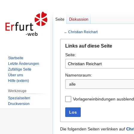
Seite
Diskussion
←
Christian Reichart
Zur
Zur
Links auf diese Seite
Navigation
Suche
Seite:
springen
springen
Startseite
Letzte Änderungen
Zufällige Seite
Namensraum:
Über uns
Hilfe (extern)
alle
Werkzeuge
Spezialseiten
Vorlageneinbindungen ausblen
Druckversion
Los
Die folgenden Seiten verlinken auf
Chr