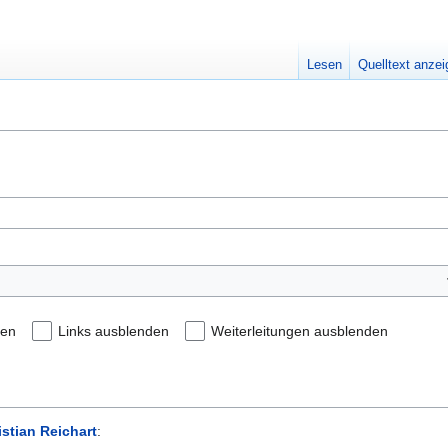
Lesen
Quelltext anze
den
Links ausblenden
Weiterleitungen ausblenden
istian Reichart
: