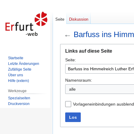
Seite
Diskussion
←
Barfuss ins Himme
Zur
Zur
Links auf diese Seite
Navigation
Suche
Startseite
Seite:
springen
springen
Letzte Änderungen
Zufällige Seite
Über uns
Namensraum:
Hilfe (extern)
alle
Werkzeuge
Spezialseiten
Druckversion
Vorlageneinbindungen ausblen
Los